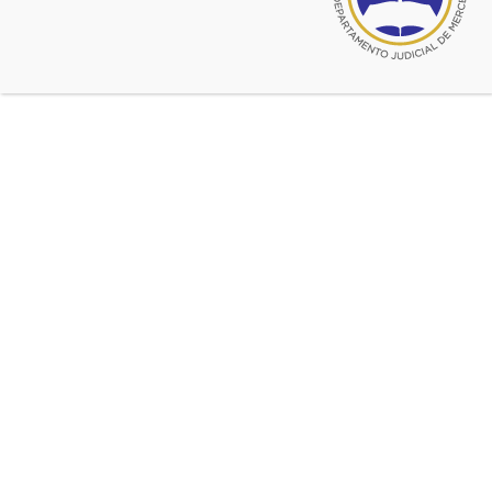
mayo 24, 2019
Jornada de capacitación: «La
necesidad y el derecho a un
LENGUAJE CLARO»
INSCRIBASE. Con capacitadores del Senado
de la Nación. Dirigida a abogados en ejercicio,
miembros del Poder Judicial, y de los órganos
legislativos municipales.