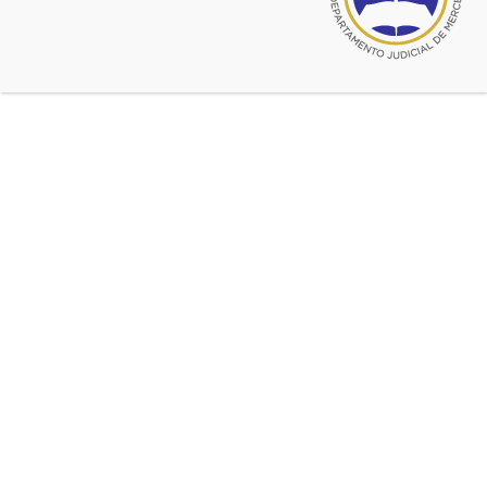
septiembre 19, 2017
XXXIV Salón de Pintura
Una nueva edición del afamado Salón
septiembre 19, 2017
XXXIV Salón de Pintura