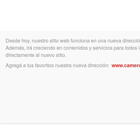
Desde hoy, nuestro sitio web funciona en una nueva direcci
COLEGIO
MATRÍCULA
ÁREA ACADÉ
Además, irá creciendo en contenidos y servicios para todos lo
directamente al nuevo sitio.
Agregá a tus favoritos nuestra nueva dirección:
www.camer
Seminario violencia econo
septiembre 18, 2021
Seminario web: Análisis
de los distintos tipos de
violencia. Especial