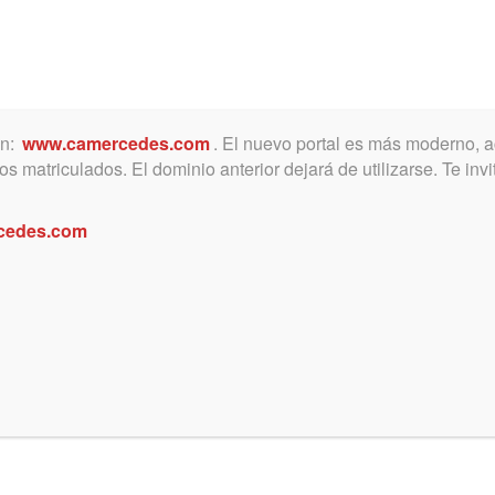
ón:
www.camercedes.com
. El nuevo portal es más moderno, a
MICA
SERVICIOS
NOTICIAS Y ACTIVIDADES
s matriculados. El dominio anterior dejará de utilizarse. Te in
cedes.com
mica