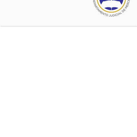
mayo 24, 2016
Actos por el Centenario – Obra de
teatro «No hay mal que cumpla
100 años»
Reserve sus tarjetas en la Sede Central.
Entrada gratuita.