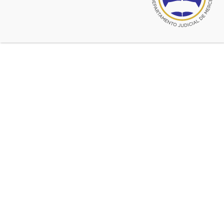
febrero 28, 2021
Colproba solicita a la SCBA que
aclare versiones sobre vacunación
de dos ministros de ese cuerpo en
periodo reservado sólo a personal
de salud
https://colproba.org.ar/j/2021/02/25/pedido-de-
aclaracion-a-la-scba/