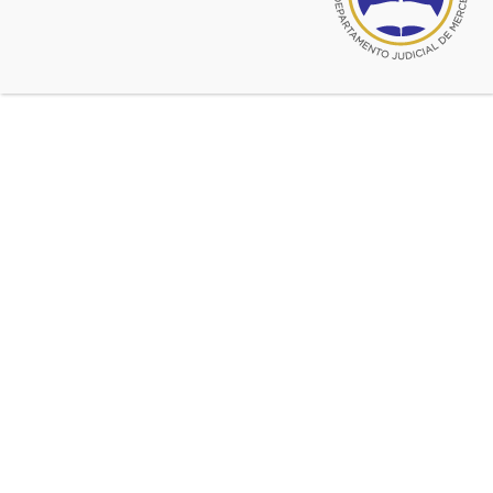
marzo 25, 2019
Comenzo la Diplomatura en
Derecho Procesal
80 cursantes colmaron el Salón de Actos.