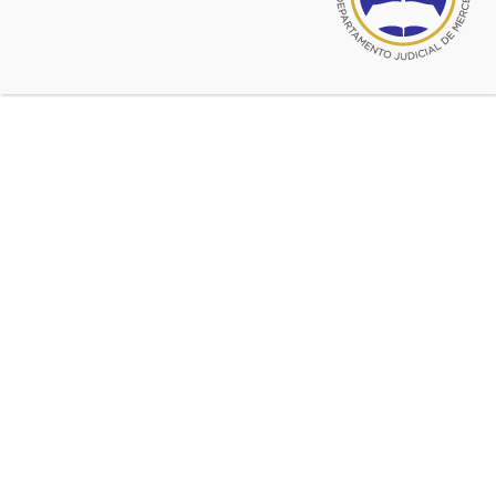
abril 7, 2021
Guía práctica para actuar ante las Comisiones
Médicas
Creada por la Comisión de la Abogacía Joven de
COLPROBA
enero 1, 2021
Saludos de la Comisión de Abogacía Joven
Con motivo de las fiestas.
julio 23, 2020
CURSO DE INICIACION PROFESIONAL. Vía Zoom.
Co organizado por el Area Académica y la Comisión
de Abogacía Joven. Comenzó el 28 de julio. Sigue
hasta el 1 de diciembre.