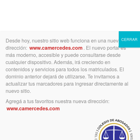
Toggle
navigation
CERRAR
Desde hoy, nuestro sitio web funciona en una nueva
dirección:
www.camercedes.com
. El nuevo portal es
más moderno, accesible y puede consultarse desde
cualquier dispositivo. Además, irá creciendo en
contenidos y servicios para todos los matriculados. El
LUNES
dominio anterior dejará de utilizarse. Te invitamos a
13
actualizar tus marcadores para ingresar directamente al
nuevo sitio.
Agregá a tus favoritos nuestra nueva dirección:
JUNIO
www.camercedes.com
AL
VIERNES
24
JUNIO
Horario: