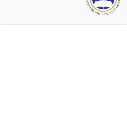
8 a 14
Actos por el Centenario –
Muestra de objetos de
Estudios Jurídicos
Vea esta muestra de la historia de
los Estudios Jurídicos y del Colegio