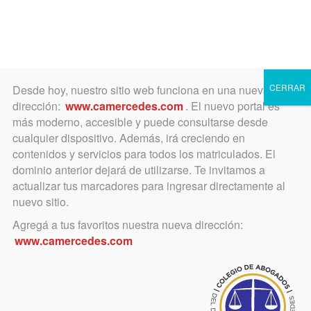
Toggle
navigation
CERRAR
Desde hoy, nuestro sitio web funciona en una nueva
dirección:
www.camercedes.com
. El nuevo portal es
más moderno, accesible y puede consultarse desde
cualquier dispositivo. Además, irá creciendo en
Asociación de Abogados de
contenidos y servicios para todos los matriculados. El
Salto
dominio anterior dejará de utilizarse. Te invitamos a
actualizar tus marcadores para ingresar directamente al
nuevo sitio.
Agregá a tus favoritos nuestra nueva dirección:
La Asociación brinda información a los colegas vía email,
organiza Jornadas conjuntamente con el Colegio de
www.camercedes.com
Abogados del Departamento Judicial de Mercedes,
transmite las novedades relacionadas con el Colegio a los
abogados de Salto, etc.