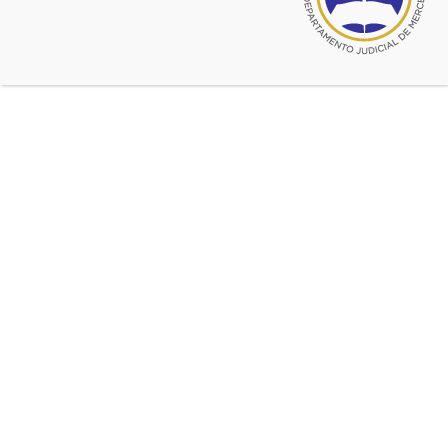
Servicios
Sede Salto
Acceda a la Sede del Colegio en la ciudad de Salto.
Dirección
+
−