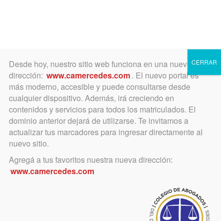
Toggle
navigation
CERRAR
Desde hoy, nuestro sitio web funciona en una nueva
dirección:
www.camercedes.com
. El nuevo portal es
más moderno, accesible y puede consultarse desde
cualquier dispositivo. Además, irá creciendo en
Instituto de Derecho Civil y
contenidos y servicios para todos los matriculados. El
Procesal Civil y Comercial
dominio anterior dejará de utilizarse. Te invitamos a
actualizar tus marcadores para ingresar directamente al
nuevo sitio.
Agregá a tus favoritos nuestra nueva dirección:
REUNIONES Instituto de Derecho Civil y Procesal Civil
Días de reunión: Tercer miércoles de cada mes de 14:30 a
www.camercedes.com
15:30
Enlace de acceso:
rebrand.ly/civil25
ID de reunión: 836 9413 0561
Código de acceso: 760366
Sólo en abril/2025 será la reunión el 9 de abril, 14:30