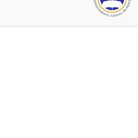
Instituto de Derecho Civil y Procesal Civil y Comercial
:
El instituto procura construir conocimiento
colaborativamente a partir de aquellas ideas en las que se
basara la reforma y unificación del Código Civil y Comercial