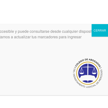
CERRAR
ccesible y puede consultarse desde cualquier dispositivo.
INGRESAR
REGISTRARSE
vitamos a actualizar tus marcadores para ingresar
 del
o se
l del
 ya se