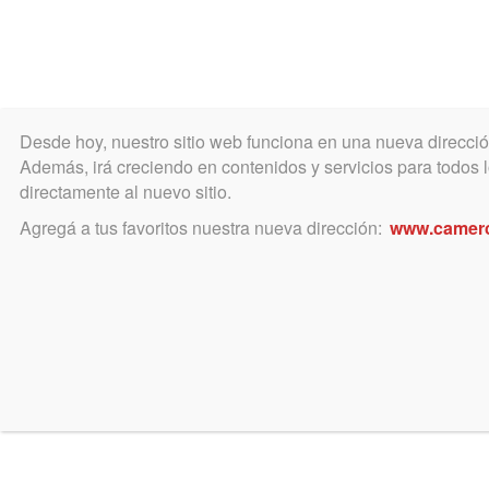
Desde hoy, nuestro sitio web funciona en una nueva direcci
COLEGIO
MATRÍCULA
ÁREA ACADÉ
Además, irá creciendo en contenidos y servicios para todos lo
directamente al nuevo sitio.
Agregá a tus favoritos nuestra nueva dirección:
www.camer
CEN
VIERNES
04
Luego
Aboga
renue
SEPTIEMBRE
año p
Horario:
banda