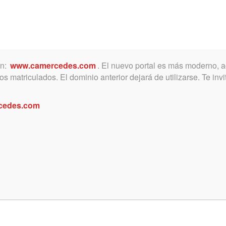
ón:
www.camercedes.com
. El nuevo portal es más moderno, a
MICA
SERVICIOS
NOTICIAS Y ACTIVIDADES
s matriculados. El dominio anterior dejará de utilizarse. Te in
cedes.com
la: Alimentos y uniones
ivenciales, en Bragado
s lineamiento según el CCC