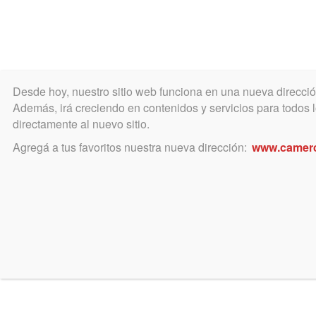
Desde hoy, nuestro sitio web funciona en una nueva direcci
COLEGIO
MATRÍCULA
ÁREA ACADÉ
Además, irá creciendo en contenidos y servicios para todos lo
directamente al nuevo sitio.
Agregá a tus favoritos nuestra nueva dirección:
www.camer
Char
LUNES
07
conv
Nuevo
MAYO
Horario: