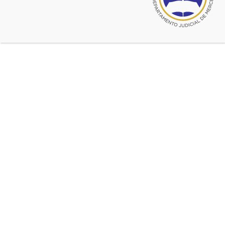
Charla sobre Presentaciones
y Notificaciones Electrónicas
Organiza
CADJMercedes