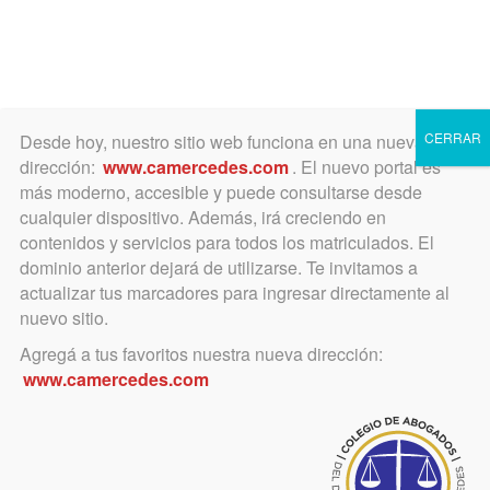
Toggle
navigation
CERRAR
Desde hoy, nuestro sitio web funciona en una nueva
dirección:
www.camercedes.com
. El nuevo portal es
más moderno, accesible y puede consultarse desde
cualquier dispositivo. Además, irá creciendo en
contenidos y servicios para todos los matriculados. El
VIERNES
dominio anterior dejará de utilizarse. Te invitamos a
15
actualizar tus marcadores para ingresar directamente al
nuevo sitio.
Agregá a tus favoritos nuestra nueva dirección:
ABRIL
www.camercedes.com
Horario:
19