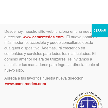
Toggle
navigation
CERRAR
Desde hoy, nuestro sitio web funciona en una nueva
dirección:
www.camercedes.com
. El nuevo portal es
más moderno, accesible y puede consultarse desde
cualquier dispositivo. Además, irá creciendo en
contenidos y servicios para todos los matriculados. El
JUEVES
dominio anterior dejará de utilizarse. Te invitamos a
03
actualizar tus marcadores para ingresar directamente al
nuevo sitio.
Agregá a tus favoritos nuestra nueva dirección:
MAYO
www.camercedes.com
Horario:
14 a 16