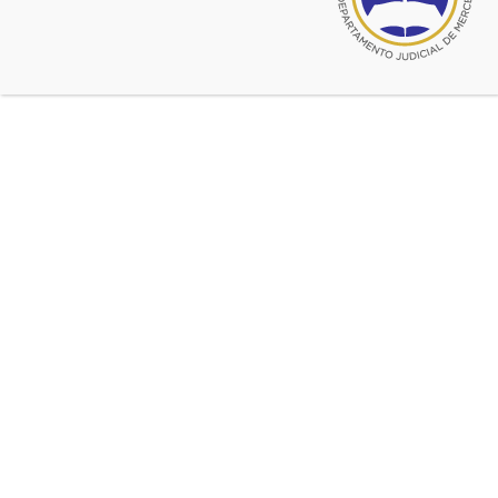
Charla: “Violencia de
Género: construyendo
conceptos” – Carmen de
Areco
Herramientas para la comunidad.