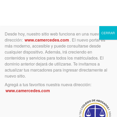
Toggle
navigation
CERRAR
Desde hoy, nuestro sitio web funciona en una nueva
dirección:
www.camercedes.com
. El nuevo portal es
más moderno, accesible y puede consultarse desde
cualquier dispositivo. Además, irá creciendo en
contenidos y servicios para todos los matriculados. El
SáBADO
dominio anterior dejará de utilizarse. Te invitamos a
01
actualizar tus marcadores para ingresar directamente al
nuevo sitio.
Agregá a tus favoritos nuestra nueva dirección:
JULIO
www.camercedes.com
Horario:
20