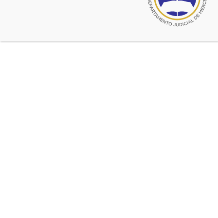
Cuarteto Petrus
En la Iglesia San Patricio