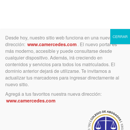
Toggle
navigation
CERRAR
Desde hoy, nuestro sitio web funciona en una nueva
dirección:
www.camercedes.com
. El nuevo portal es
más moderno, accesible y puede consultarse desde
cualquier dispositivo. Además, irá creciendo en
contenidos y servicios para todos los matriculados. El
LUNES
dominio anterior dejará de utilizarse. Te invitamos a
27
actualizar tus marcadores para ingresar directamente al
nuevo sitio.
Agregá a tus favoritos nuestra nueva dirección:
JULIO
www.camercedes.com
Horario: