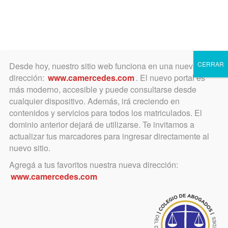
Toggle
navigation
CERRAR
Desde hoy, nuestro sitio web funciona en una nueva
dirección:
www.camercedes.com
. El nuevo portal es
más moderno, accesible y puede consultarse desde
cualquier dispositivo. Además, irá creciendo en
contenidos y servicios para todos los matriculados. El
VIERNES
dominio anterior dejará de utilizarse. Te invitamos a
30
actualizar tus marcadores para ingresar directamente al
nuevo sitio.
Agregá a tus favoritos nuestra nueva dirección:
AGOSTO
www.camercedes.com
Horario:
21