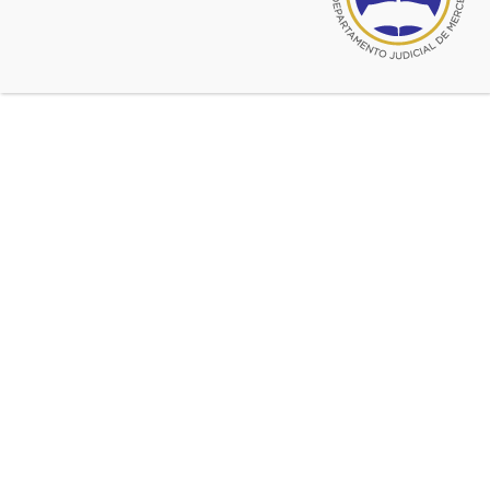
DIA DEL ABOGADO – NO TE
PIERDAS ESTE FESTEJO!!
En la Estancia «El Recuerdo»