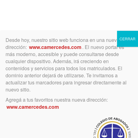
Toggle
navigation
CERRAR
Desde hoy, nuestro sitio web funciona en una nueva
dirección:
www.camercedes.com
. El nuevo portal es
más moderno, accesible y puede consultarse desde
cualquier dispositivo. Además, irá creciendo en
contenidos y servicios para todos los matriculados. El
JUEVES
dominio anterior dejará de utilizarse. Te invitamos a
08
actualizar tus marcadores para ingresar directamente al
nuevo sitio.
Agregá a tus favoritos nuestra nueva dirección:
SEPTIEMBRE
www.camercedes.com
Horario:
15