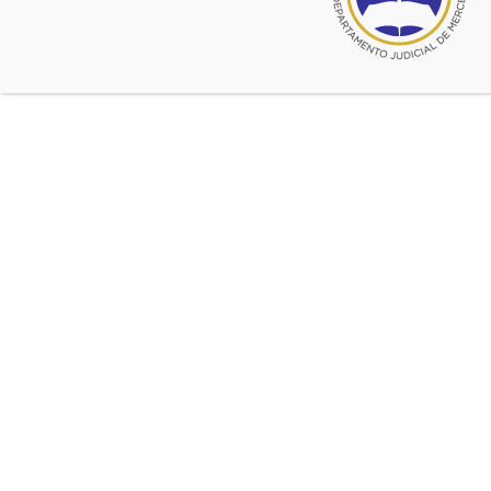
Jornada académica «Juicio
por jurados»
Expone el Dr. Granillo Fernandez