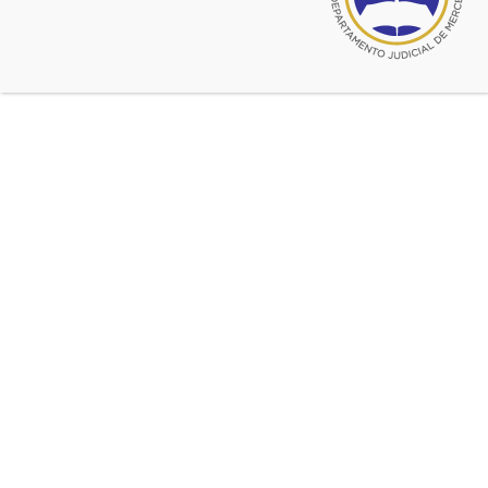
Jornada: «Reforma Código
Procesal Civil y Comercial
de la Provincia de Buenos
Aires»
Expositores: Comisión Redactora del
Proyecto