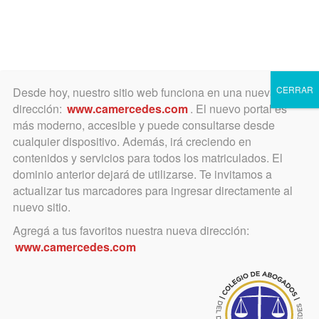
Toggle
navigation
CERRAR
Desde hoy, nuestro sitio web funciona en una nueva
dirección:
www.camercedes.com
. El nuevo portal es
más moderno, accesible y puede consultarse desde
cualquier dispositivo. Además, irá creciendo en
contenidos y servicios para todos los matriculados. El
VIERNES
dominio anterior dejará de utilizarse. Te invitamos a
24
actualizar tus marcadores para ingresar directamente al
nuevo sitio.
Agregá a tus favoritos nuestra nueva dirección:
MAYO
www.camercedes.com
Horario:
14