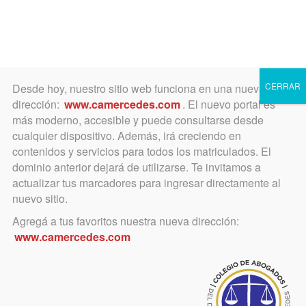
Toggle
navigation
CERRAR
Desde hoy, nuestro sitio web funciona en una nueva
dirección:
www.camercedes.com
. El nuevo portal es
más moderno, accesible y puede consultarse desde
cualquier dispositivo. Además, irá creciendo en
contenidos y servicios para todos los matriculados. El
SáBADO
dominio anterior dejará de utilizarse. Te invitamos a
02
actualizar tus marcadores para ingresar directamente al
nuevo sitio.
Agregá a tus favoritos nuestra nueva dirección:
AGOSTO
www.camercedes.com
Horario:
20