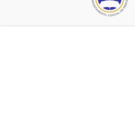
PRO ARTE MERCEDES –
CENTRO DE EGRESADOS DEL
COLEGIO NACIONAL – DÚO
ROGGERO
PRO ARTE MERCEDES – CENTRO
DE EGRESADOS DEL COLEGIO
NACIONAL DÚO ROGGERO El
CECN presenta a los hermanos
Aquiles y Luis Roggero. Su amplia
formación musical los llevó a elegir
entre dos ramas diferentes de la
música, la clásica y la popular.
Aquiles, pianista, tecladista y