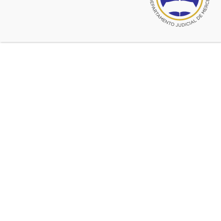
Reunión del Instituto de
Derecho Penal. Debate sobre
«La extinción de la acción
penal por conciliación entre
los protagonistas del
conflicto».
Se debatirá sobre «La extinción de la
acción penal por conciliación entre
los protagonistas del conflicto».