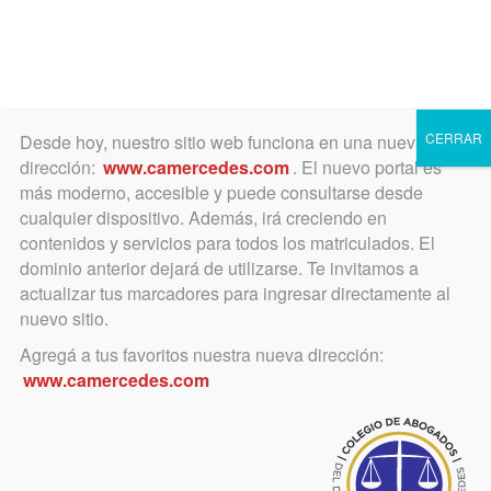
Toggle
navigation
CERRAR
Desde hoy, nuestro sitio web funciona en una nueva
dirección:
www.camercedes.com
. El nuevo portal es
más moderno, accesible y puede consultarse desde
cualquier dispositivo. Además, irá creciendo en
contenidos y servicios para todos los matriculados. El
JUEVES
dominio anterior dejará de utilizarse. Te invitamos a
07
actualizar tus marcadores para ingresar directamente al
nuevo sitio.
Agregá a tus favoritos nuestra nueva dirección:
ABRIL
www.camercedes.com
Horario:
14