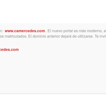
ón:
www.camercedes.com
. El nuevo portal es más moderno, a
MICA
SERVICIOS
NOTICIAS Y ACTIVIDADES
s matriculados. El dominio anterior dejará de utilizarse. Te in
cedes.com
ión: Instituto de Derecho de Géne
rsidad