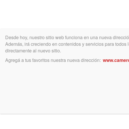
Desde hoy, nuestro sitio web funciona en una nueva direcci
COLEGIO
MATRÍCULA
ÁREA ACADÉ
Además, irá creciendo en contenidos y servicios para todos lo
directamente al nuevo sitio.
Agregá a tus favoritos nuestra nueva dirección:
www.camer
Reun
MARTES
30
Dive
ABRIL
Horario: