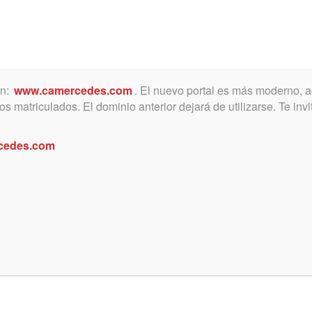
ón:
www.camercedes.com
. El nuevo portal es más moderno, a
MICA
SERVICIOS
NOTICIAS Y ACTIVIDADES
s matriculados. El dominio anterior dejará de utilizarse. Te in
cedes.com
ión Instituto de Derecho Penal y
esal Penal
a considerar: Primeros pronunciamientos d
nal de Casación Penal de la Provincia sobre 
urados.