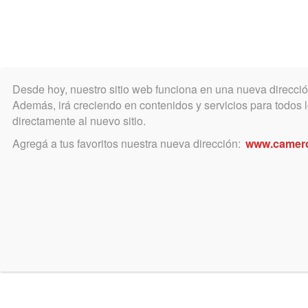
Desde hoy, nuestro sitio web funciona en una nueva direcci
COLEGIO
MATRÍCULA
ÁREA ACADÉ
Además, irá creciendo en contenidos y servicios para todos lo
directamente al nuevo sitio.
Agregá a tus favoritos nuestra nueva dirección:
www.camer
Reun
JUEVES
04
Proc
Tema 
AGOSTO
Tribu
por J
Horario: