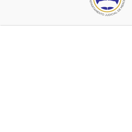
© 2026 CADJM
Todos los derechos reservados.
Facebook
@cadjmercedes