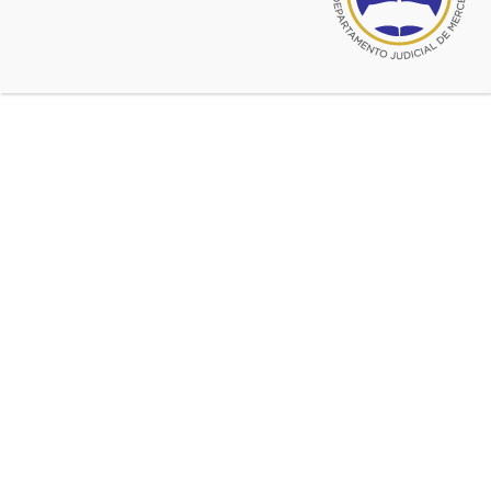
© 2026 CADJM
Todos los derechos reservados.
Facebook
@cadjmercedes