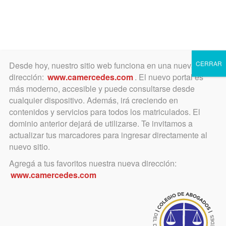
0
Toggle
CERRAR
Desde hoy, nuestro sitio web funciona en una nueva
navigation
dirección:
www.camercedes.com
. El nuevo portal es
más moderno, accesible y puede consultarse desde
cualquier dispositivo. Además, irá creciendo en
No hay Fiesta de Fin de
contenidos y servicios para todos los matriculados. El
dominio anterior dejará de utilizarse. Te invitamos a
Año para mostrar
actualizar tus marcadores para ingresar directamente al
nuevo sitio.
Agregá a tus favoritos nuestra nueva dirección:
www.camercedes.com