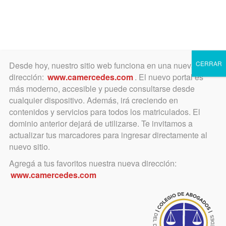
0
Toggle
CERRAR
Desde hoy, nuestro sitio web funciona en una nueva
navigation
dirección:
www.camercedes.com
. El nuevo portal es
más moderno, accesible y puede consultarse desde
cualquier dispositivo. Además, irá creciendo en
No hay Instituto de
contenidos y servicios para todos los matriculados. El
dominio anterior dejará de utilizarse. Te invitamos a
Derecho Ambiental para
actualizar tus marcadores para ingresar directamente al
nuevo sitio.
mostrar
Agregá a tus favoritos nuestra nueva dirección:
www.camercedes.com