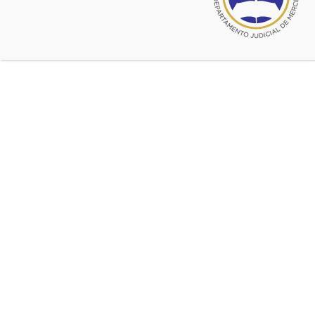
© 2026 CADJM
Todos los derechos reservados.
Facebook
@cadjmercedes