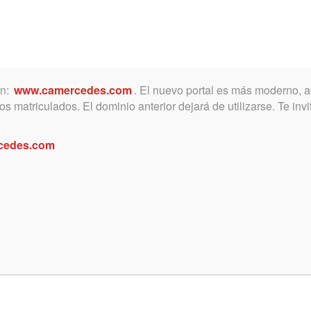
ón:
www.camercedes.com
. El nuevo portal es más moderno, a
s matriculados. El dominio anterior dejará de utilizarse. Te in
MICA
SERVICIOS
NOTICIAS Y ACTIVIDADES
cedes.com
ho Penal para mostrar