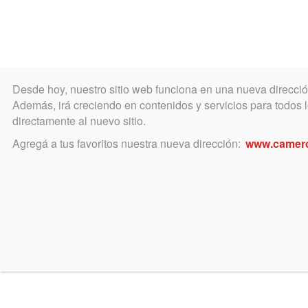
0
Desde hoy, nuestro sitio web funciona en una nueva direcci
Además, irá creciendo en contenidos y servicios para todos lo
directamente al nuevo sitio.
COLEGIO
MATRÍCULA
ÁREA ACADÉ
Agregá a tus favoritos nuestra nueva dirección:
www.camer
No hay Instituto de Derec