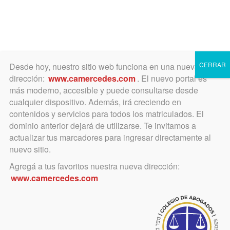
0
Toggle
CERRAR
Desde hoy, nuestro sitio web funciona en una nueva
navigation
dirección:
www.camercedes.com
. El nuevo portal es
más moderno, accesible y puede consultarse desde
cualquier dispositivo. Además, irá creciendo en
No hay Ley medicina
contenidos y servicios para todos los matriculados. El
dominio anterior dejará de utilizarse. Te invitamos a
prepaga para mostrar
actualizar tus marcadores para ingresar directamente al
nuevo sitio.
Agregá a tus favoritos nuestra nueva dirección:
www.camercedes.com