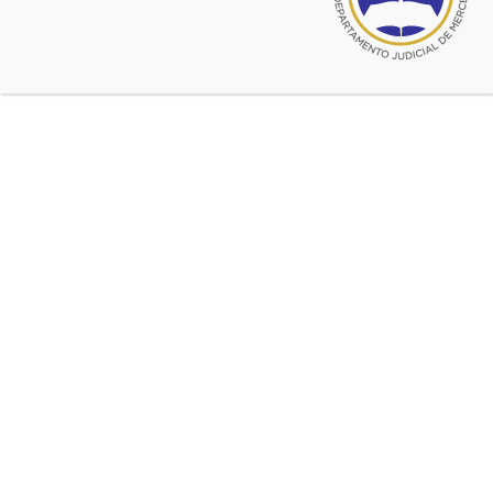
© 2026 CADJM
Todos los derechos reservados.
Facebook
@cadjmercedes