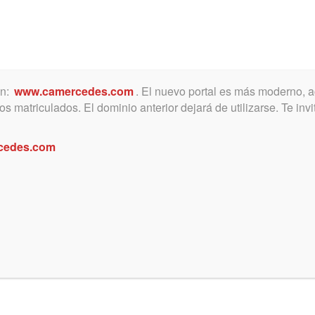
ón:
www.camercedes.com
. El nuevo portal es más moderno, a
MICA
SERVICIOS
NOTICIAS Y ACTIVIDADES
s matriculados. El dominio anterior dejará de utilizarse. Te in
cedes.com
de los certificados.
dez de los certificados ingresados en dicie
n sido expedidos, atento los problemas
ción