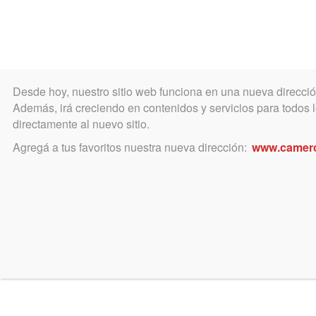
Desde hoy, nuestro sitio web funciona en una nueva direcci
COLEGIO
MATRÍCULA
ÁREA ACADÉ
Además, irá creciendo en contenidos y servicios para todos lo
directamente al nuevo sitio.
Agregá a tus favoritos nuestra nueva dirección:
www.camer
marzo 2, 2018
ARBA: Extensión de validez 
ARBA informa que extenderá la vali
de 2017 y que al 31/01/18 no haya
informáticos habidos en la reparti