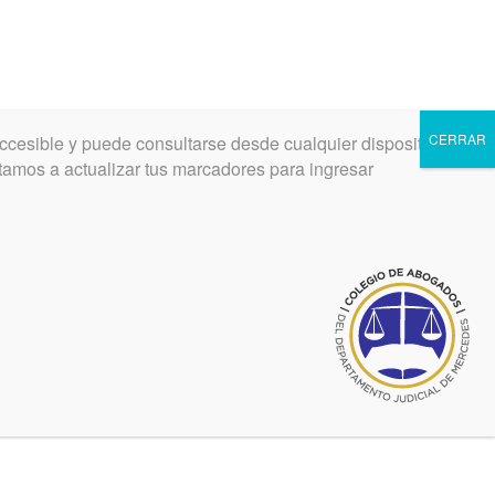
CERRAR
ccesible y puede consultarse desde cualquier dispositivo.
INGRESAR
REGISTRARSE
vitamos a actualizar tus marcadores para ingresar
Ultimas noticias de ARBA
jul 20, 2020
COLPROBA solicita a ARBA
mbre
solucione la múltiple retención de
los IIBB a los honorarios de los
abogados
oct 02, 2019
Nuevo sistema de carga de