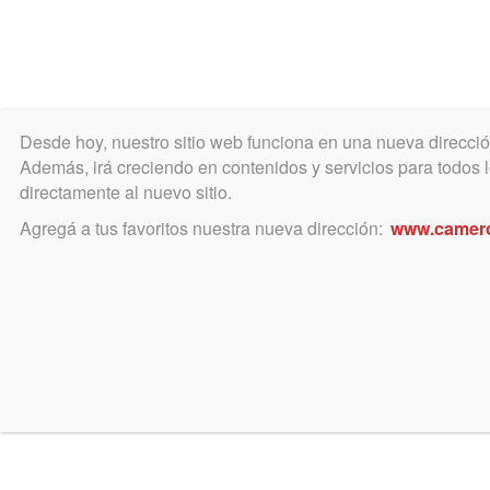
Desde hoy, nuestro sitio web funciona en una nueva direcci
COLEGIO
MATRÍCULA
ÁREA ACADÉ
Además, irá creciendo en contenidos y servicios para todos lo
directamente al nuevo sitio.
Agregá a tus favoritos nuestra nueva dirección:
www.camer
octubre 23, 2015
ATENCION. 27 de octubre 
En virtud de conmemorarse el próxi
fundación de la ciudad de 9 de Juli
Walter Battistella, refrendó el sig
Que el día 27 de octubre del corri