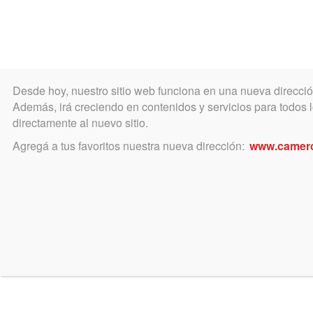
Desde hoy, nuestro sitio web funciona en una nueva direcci
COLEGIO
MATRÍCULA
ÁREA ACADÉ
Además, irá creciendo en contenidos y servicios para todos lo
directamente al nuevo sitio.
Agregá a tus favoritos nuestra nueva dirección:
www.camer
abril 7, 2015
Atención preferencial en S
Se instruye en caso de problemas
Se reitera que los abogados cuentan con un servicio pr