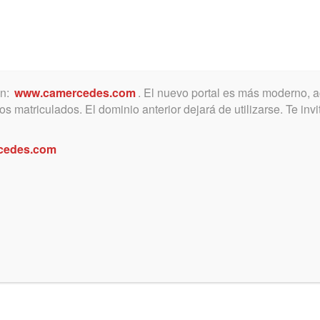
ón:
www.camercedes.com
. El nuevo portal es más moderno, a
MICA
SERVICIOS
NOTICIAS Y ACTIVIDADES
s matriculados. El dominio anterior dejará de utilizarse. Te in
cedes.com
ucursal Luján del Banco Provincia
eferencial cuando concurren a realizar alguna operación
relacionada 