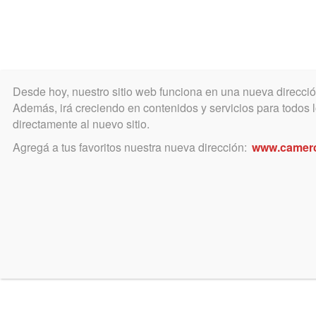
Desde hoy, nuestro sitio web funciona en una nueva direcci
COLEGIO
MATRÍCULA
ÁREA ACADÉ
Además, irá creciendo en contenidos y servicios para todos lo
directamente al nuevo sitio.
Agregá a tus favoritos nuestra nueva dirección:
www.camer
Denicio Bikes
5% de descuento sobre pago en dinero en efectivo para l