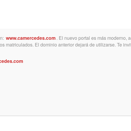
ón:
www.camercedes.com
. El nuevo portal es más moderno, a
MICA
SERVICIOS
NOTICIAS Y ACTIVIDADES
s matriculados. El dominio anterior dejará de utilizarse. Te in
cedes.com
a adquisición de bicicletas, y un 10% sobre indumentaria, accesorios 