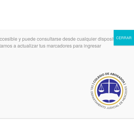
CERRAR
ccesible y puede consultarse desde cualquier dispositivo.
INGRESAR
REGISTRARSE
vitamos a actualizar tus marcadores para ingresar
y reparación, siempre de pago en dinero en efectivo.