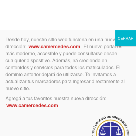
Toggle
navigation
CERRAR
Desde hoy, nuestro sitio web funciona en una nueva
dirección:
www.camercedes.com
. El nuevo portal es
más moderno, accesible y puede consultarse desde
cualquier dispositivo. Además, irá creciendo en
Paola Daniela Buzzo Tortas
contenidos y servicios para todos los matriculados. El
Artesanales
dominio anterior dejará de utilizarse. Te invitamos a
actualizar tus marcadores para ingresar directamente al
nuevo sitio.
Agregá a tus favoritos nuestra nueva dirección:
Opción 1:
llevando una torta infantil de 3 kg o más, llevan
de regalo media docena de cookies decoradas igual que la
www.camercedes.com
torta.
Opción 2:
llevando una torta infantil de 5 kg o más, llevan
de regalo media docena de cookies y media docena de
cupcakes de la misma temática que la torta.