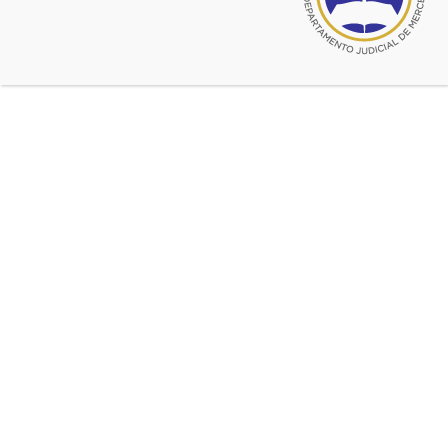
Opción 3:
llevando una torta de adulto de 3 kg o más,
llevan de regalo media docena de cuadraditos dulces.
Opción 4:
llevando una torta de cumpleaños más dos
postres, llevan de regalo una docena de cuadraditos tipo
brownie o havanet.
© 2026 CADJM