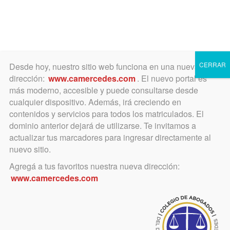
Toggle
navigation
CERRAR
Desde hoy, nuestro sitio web funciona en una nueva
dirección:
www.camercedes.com
. El nuevo portal es
más moderno, accesible y puede consultarse desde
cualquier dispositivo. Además, irá creciendo en
agosto 3, 2015
contenidos y servicios para todos los matriculados. El
Colegio de Escribanos invita
dominio anterior dejará de utilizarse. Te invitamos a
actualizar tus marcadores para ingresar directamente al
a charla.
nuevo sitio.
Agregá a tus favoritos nuestra nueva dirección:
Es sobre el nuevo Código Civil y
www.camercedes.com
Comercial