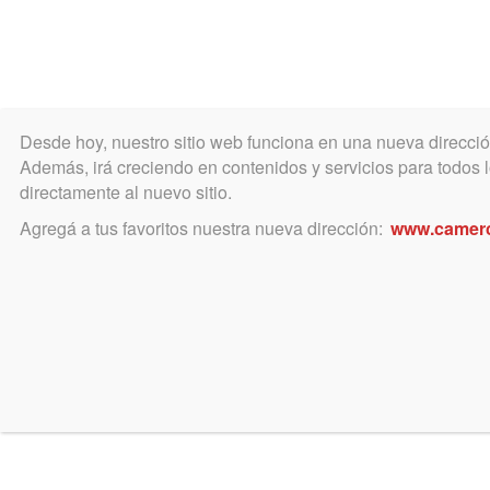
Desde hoy, nuestro sitio web funciona en una nueva direcci
COLEGIO
MATRÍCULA
ÁREA ACADÉ
Además, irá creciendo en contenidos y servicios para todos lo
directamente al nuevo sitio.
Agregá a tus favoritos nuestra nueva dirección:
www.camer
agosto 25, 2017
Consejo de la Magistratura 
Concursos
Apertura de los concursos 25 de a