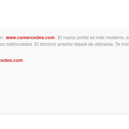
ón:
www.camercedes.com
. El nuevo portal es más moderno, a
MICA
SERVICIOS
NOTICIAS Y ACTIVIDADES
s matriculados. El dominio anterior dejará de utilizarse. Te in
cedes.com
de la Provincia llama a diversos
gosto de 2017