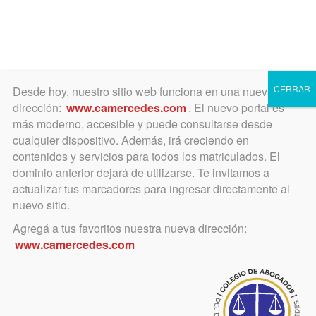
Toggle
navigation
CERRAR
Desde hoy, nuestro sitio web funciona en una nueva
dirección:
www.camercedes.com
. El nuevo portal es
más moderno, accesible y puede consultarse desde
cualquier dispositivo. Además, irá creciendo en
agosto 25, 2016
contenidos y servicios para todos los matriculados. El
Declaración del Consejo
dominio anterior dejará de utilizarse. Te invitamos a
actualizar tus marcadores para ingresar directamente al
Superior por el aumento de
nuevo sitio.
la CAO
Agregá a tus favoritos nuestra nueva dirección:
www.camercedes.com
Lo hizo durante la reunión del Día
de los Organos de la Colegiación, en
Mercedes