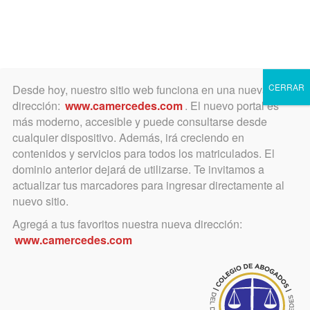
Toggle
navigation
CERRAR
Desde hoy, nuestro sitio web funciona en una nueva
dirección:
www.camercedes.com
. El nuevo portal es
más moderno, accesible y puede consultarse desde
cualquier dispositivo. Además, irá creciendo en
agosto 17, 2017
contenidos y servicios para todos los matriculados. El
Día de los Organos de la
dominio anterior dejará de utilizarse. Te invitamos a
actualizar tus marcadores para ingresar directamente al
Colegiación
nuevo sitio.
Agregá a tus favoritos nuestra nueva dirección:
Extraordinaria convocatoria de la
www.camercedes.com
abogacía organizada