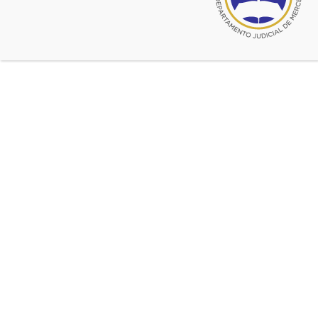
Consejo Superior COLPROBA
El 17 y 18 de agosto tuvo lugar la reunión por el “Día de los
Organos de la Colegiación”, que año a año viene
realizándose en el Colegio de Abogados del Departamento
Judicial de Mercedes.
La presente fue la vigésimo tercera reunión, convirtiéndose
en el encuentro habitual de órganos relacionados con los
abogados y su profesión más importante de la Nación.