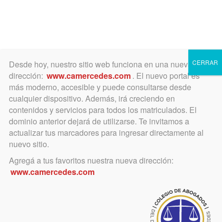
Toggle
navigation
CERRAR
Desde hoy, nuestro sitio web funciona en una nueva
dirección:
www.camercedes.com
. El nuevo portal es
más moderno, accesible y puede consultarse desde
cualquier dispositivo. Además, irá creciendo en
julio 6, 2020
contenidos y servicios para todos los matriculados. El
Día Nacional de Abogado
dominio anterior dejará de utilizarse. Te invitamos a
actualizar tus marcadores para ingresar directamente al
Víctima del Terrorismo de
nuevo sitio.
Estado
Agregá a tus favoritos nuestra nueva dirección:
www.camercedes.com