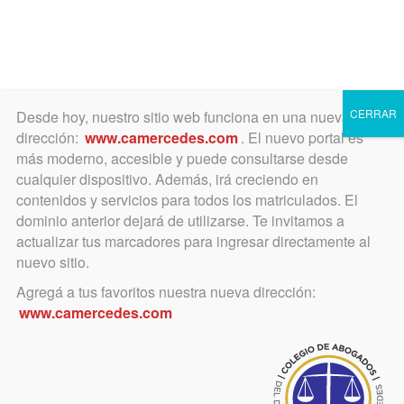
Toggle
navigation
CERRAR
Desde hoy, nuestro sitio web funciona en una nueva
dirección:
www.camercedes.com
. El nuevo portal es
más moderno, accesible y puede consultarse desde
cualquier dispositivo. Además, irá creciendo en
abril 11, 2019
contenidos y servicios para todos los matriculados. El
Disposición Técnico
dominio anterior dejará de utilizarse. Te invitamos a
actualizar tus marcadores para ingresar directamente al
Registral Nº 006/19.
nuevo sitio.
Inscripción de Boletos de
Agregá a tus favoritos nuestra nueva dirección:
www.camercedes.com
Compra Venta
Implementa el «Registro Especial de