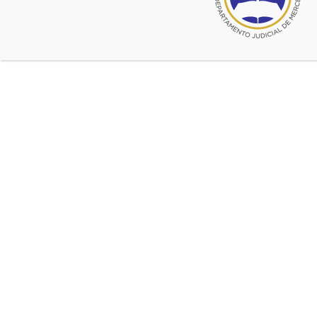
Boletos de Compra Venta de
Unidades Futuras
DTR 006-19 Inscripción de Boletos de Compra Venta
Fuente:
Registro de la Propiedad Inmueble
Registro de la Propiedad Inmueble
Ultimas noticias de Registro de la Propiedad
Inmueble
jun 02, 2020
Habilitación de ingreso de documentos al RPI
may 30, 2020