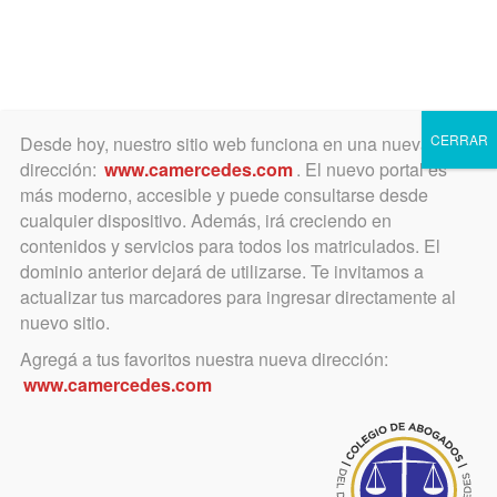
Toggle
navigation
CERRAR
Desde hoy, nuestro sitio web funciona en una nueva
dirección:
www.camercedes.com
. El nuevo portal es
más moderno, accesible y puede consultarse desde
cualquier dispositivo. Además, irá creciendo en
mayo 15, 2016
contenidos y servicios para todos los matriculados. El
Elecciones – Excelente
dominio anterior dejará de utilizarse. Te invitamos a
actualizar tus marcadores para ingresar directamente al
participación pese a haber
nuevo sitio.
una sola lista
Agregá a tus favoritos nuestra nueva dirección:
www.camercedes.com
Ya se conocen las nuevas
autoridades surgidas de estas
elecciones intermedias.