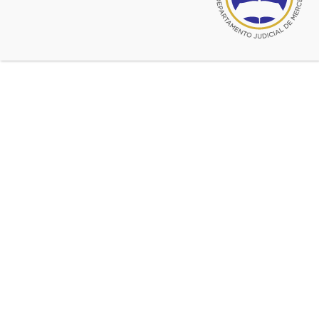
Por Resolución de Presidencia de la SCJBA 417/18, por
celebración de Fiestas Patronales, no habrá actividad
judicial durante agosto en:
8 de agosto: NUEVE DE JULIO (no atenderá la Sede
Nueve de Julio del Colegio)
10 de agosto: NAVARRO
30 de agosto: BRAGADO
Fuente:
CADJM
Fiestas patronales agosto 2018
Ultimas noticias de Fiestas Patronales