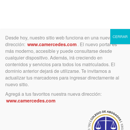
Toggle
navigation
CERRAR
Desde hoy, nuestro sitio web funciona en una nueva
dirección:
www.camercedes.com
. El nuevo portal es
más moderno, accesible y puede consultarse desde
cualquier dispositivo. Además, irá creciendo en
agosto 6, 2018
contenidos y servicios para todos los matriculados. El
Fiestas Patronales de agosto
dominio anterior dejará de utilizarse. Te invitamos a
actualizar tus marcadores para ingresar directamente al
en el Departamento Judicial
nuevo sitio.
de Mercedes
Agregá a tus favoritos nuestra nueva dirección:
www.camercedes.com
No habrá actividad judicial en
Nueve de Julio, Navarro, y Bragado.