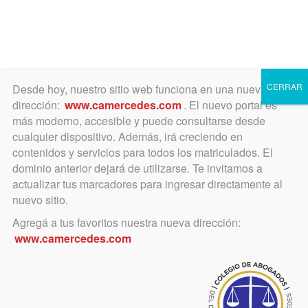
Toggle
navigation
CERRAR
Desde hoy, nuestro sitio web funciona en una nueva
dirección:
www.camercedes.com
. El nuevo portal es
más moderno, accesible y puede consultarse desde
cualquier dispositivo. Además, irá creciendo en
mayo 17, 2015
contenidos y servicios para todos los matriculados. El
Innovadora y fructífera
dominio anterior dejará de utilizarse. Te invitamos a
actualizar tus marcadores para ingresar directamente al
reunión COLEGIO CAJA
nuevo sitio.
Agregá a tus favoritos nuestra nueva dirección:
Se realizó el 13 de mayo
www.camercedes.com
Tal lo anunciado, el 13 de mayo se llevó a cabo en en la