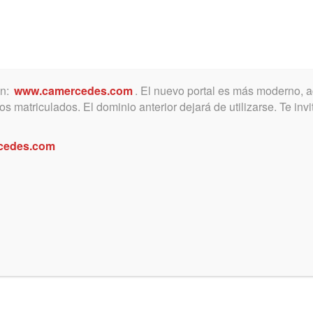
ón:
www.camercedes.com
. El nuevo portal es más moderno, a
MICA
SERVICIOS
NOTICIAS Y ACTIVIDADES
s matriculados. El dominio anterior dejará de utilizarse. Te in
cedes.com
Mateo Laborde en el COLPROBA
 relacionada con violencia de género y viol
 Banco Provincia