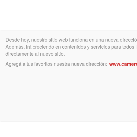
Desde hoy, nuestro sitio web funciona en una nueva direcci
COLEGIO
MATRÍCULA
ÁREA ACADÉ
Además, irá creciendo en contenidos y servicios para todos lo
directamente al nuevo sitio.
Agregá a tus favoritos nuestra nueva dirección:
www.camer
noviembre 16, 2016
Intensa actividad del Dr. 
Lea más información sobre su tarea
familiar, deudores alimentarios, y