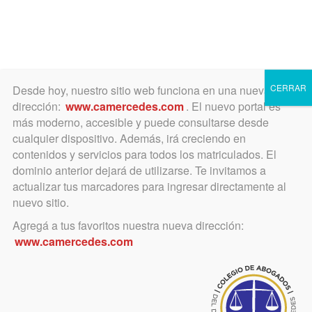
Toggle
navigation
CERRAR
Desde hoy, nuestro sitio web funciona en una nueva
dirección:
www.camercedes.com
. El nuevo portal es
más moderno, accesible y puede consultarse desde
cualquier dispositivo. Además, irá creciendo en
MIRABELLA,
contenidos y servicios para todos los matriculados. El
ROQUE Y ROSA,
dominio anterior dejará de utilizarse. Te invitamos a
actualizar tus marcadores para ingresar directamente al
SUSANA S/
nuevo sitio.
SUCESIONES AB
Agregá a tus favoritos nuestra nueva dirección:
www.camercedes.com
INTESTATO
Juzgado de origen:
Juzgado de Paz