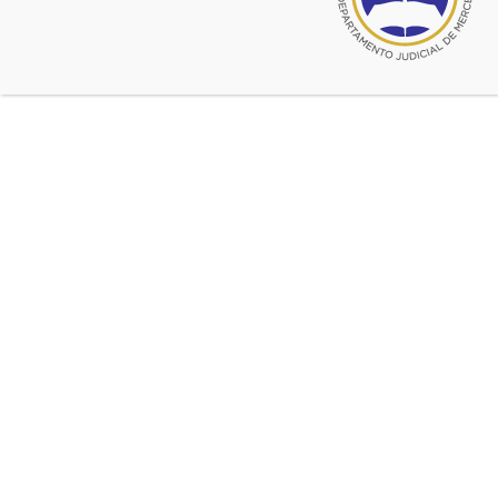
Letrado de Veinticinco de Mayo
Fecha fallo origen:
05 de agosto de
2022
Fecha del hecho:
Órgano de Alzada:
Cámara Civil y
Comercial Sala II
Número de expediente de
Cámara:
33743
Fecha fallo de Cámara:
27 de
septiembre de 2022
Sentencia de origen:
Revocada
Abstract:
La Sala II de nuestra
Cámara revoca la
decisión del Juzgado de
Paz Letrado de 25 de
Mayo de requerir,
previo a la regulación