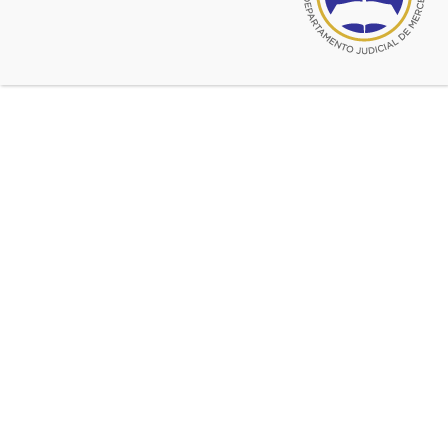
Juzgado de origen:
Juzgado Civil y
Comercial N° 3
Fecha fallo origen:
31 de marzo de
2016
Fecha del hecho:
07 de septiembre
de 2010
Órgano de Alzada:
Cámara Civil y
Comercial Sala I
Número de expediente de
Cámara:
116003
Fecha fallo de Cámara:
10 de abril
de 2018
Sentencia de origen:
Abstract:
Se concluyó que los
padecimientos físicos
sufridos por los actores