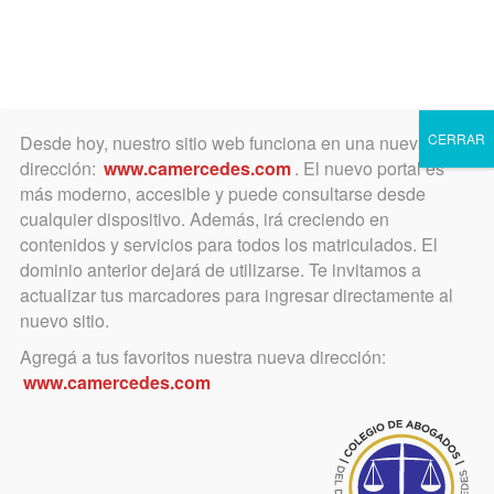
Toggle
navigation
CERRAR
Desde hoy, nuestro sitio web funciona en una nueva
dirección:
www.camercedes.com
. El nuevo portal es
más moderno, accesible y puede consultarse desde
cualquier dispositivo. Además, irá creciendo en
PAJARO ELSA
contenidos y servicios para todos los matriculados. El
BEATRIZ Y OTRO
dominio anterior dejará de utilizarse. Te invitamos a
actualizar tus marcadores para ingresar directamente al
C/ LANNELONGUE
nuevo sitio.
JUAN RENE Y
Agregá a tus favoritos nuestra nueva dirección:
www.camercedes.com
OTRO S/ DAÑOS
Y PERJUICIOS