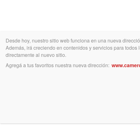
Desde hoy, nuestro sitio web funciona en una nueva direcci
COLEGIO
MATRÍCULA
ÁREA ACADÉ
Además, irá creciendo en contenidos y servicios para todos lo
directamente al nuevo sitio.
Agregá a tus favoritos nuestra nueva dirección:
www.camer
septiembre 22, 2015
Llamado a matriculados a pa
Casting 22 y 23 de septiembre. Los 
realizará con motivo del Centenari
protagonistas de la misma.