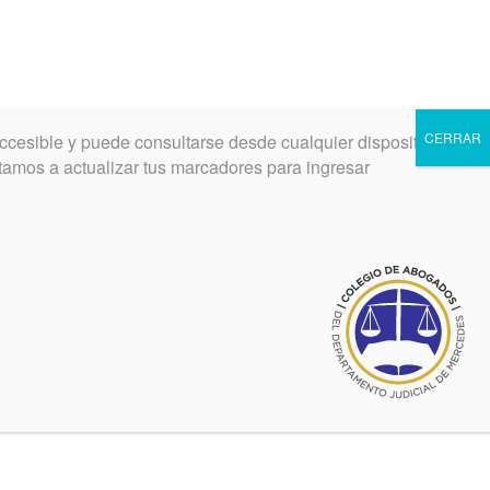
CERRAR
ccesible y puede consultarse desde cualquier dispositivo.
INGRESAR
REGISTRARSE
vitamos a actualizar tus marcadores para ingresar
Noticias relacionadas
marzo 2, 2016
Centenario. Avanza la obra de
ue se
teatro
Ultimas noticias de CADJM
jun 01, 2022