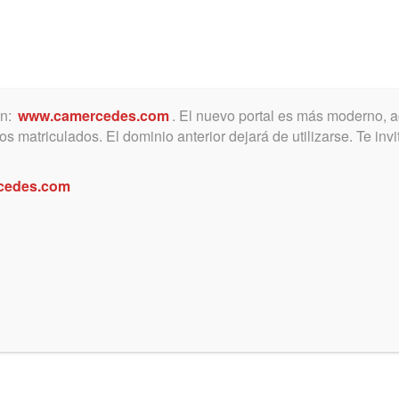
ón:
www.camercedes.com
. El nuevo portal es más moderno, a
MICA
SERVICIOS
NOTICIAS Y ACTIVIDADES
s matriculados. El dominio anterior dejará de utilizarse. Te in
cedes.com
rticipar en obra de teatro.
interesados en actuar en la obra de teatro q
o del Colegio tienen la oportunidad de ser