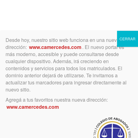
Toggle
navigation
CERRAR
Desde hoy, nuestro sitio web funciona en una nueva
dirección:
www.camercedes.com
. El nuevo portal es
más moderno, accesible y puede consultarse desde
cualquier dispositivo. Además, irá creciendo en
abril 19, 2016
contenidos y servicios para todos los matriculados. El
Los abogados siguen
dominio anterior dejará de utilizarse. Te invitamos a
actualizar tus marcadores para ingresar directamente al
preparándose para las
nuevo sitio.
Presentaciones y
Agregá a tus favoritos nuestra nueva dirección:
www.camercedes.com
Notificaciones Electrónicas
Se lanza el Sistema el primer día