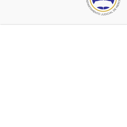
hábil de mayo
Ya falta muy poco para que el nuevo sistema de
Presentaciones y Notificaciones Electrónicas comience a
implementarse como obligatorio para los letrados.