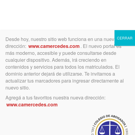
Toggle
navigation
CERRAR
Desde hoy, nuestro sitio web funciona en una nueva
dirección:
www.camercedes.com
. El nuevo portal es
más moderno, accesible y puede consultarse desde
cualquier dispositivo. Además, irá creciendo en
octubre 28, 2016
contenidos y servicios para todos los matriculados. El
Media sanción al proyecto
dominio anterior dejará de utilizarse. Te invitamos a
actualizar tus marcadores para ingresar directamente al
de Matrícula Federal
nuevo sitio.
Agregá a tus favoritos nuestra nueva dirección:
Avanza el proyecto surgido de FACA
www.camercedes.com
Comunicado de FACA