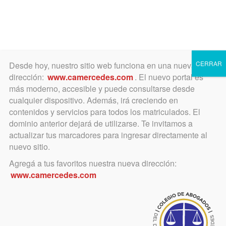
Toggle
navigation
CERRAR
Desde hoy, nuestro sitio web funciona en una nueva
dirección:
www.camercedes.com
. El nuevo portal es
más moderno, accesible y puede consultarse desde
cualquier dispositivo. Además, irá creciendo en
julio 15, 2021
contenidos y servicios para todos los matriculados. El
Problemas en la MEV
dominio anterior dejará de utilizarse. Te invitamos a
actualizar tus marcadores para ingresar directamente al
nuevo sitio.
Se exige cambio de contraseña a raíz
Agregá a tus favoritos nuestra nueva dirección:
de e-mail apócrifos que provenían
www.camercedes.com
del correo electrónico
mev@scba.gov.ar