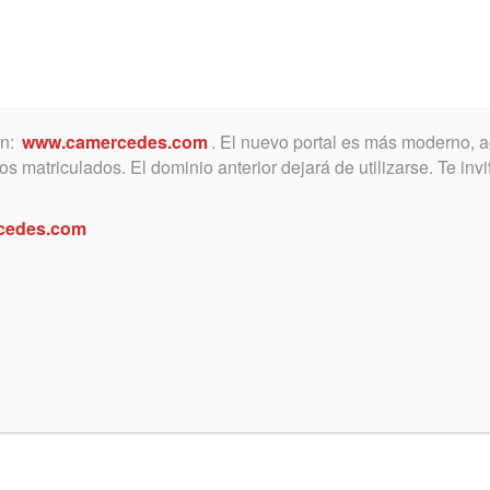
ón:
www.camercedes.com
. El nuevo portal es más moderno, a
MICA
SERVICIOS
NOTICIAS Y ACTIVIDADES
s matriculados. El dominio anterior dejará de utilizarse. Te in
cedes.com
Judicial del Consejo de la
a