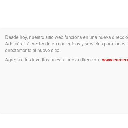
Desde hoy, nuestro sitio web funciona en una nueva direcci
COLEGIO
MATRÍCULA
ÁREA ACADÉ
Además, irá creciendo en contenidos y servicios para todos lo
directamente al nuevo sitio.
Agregá a tus favoritos nuestra nueva dirección:
www.camer
marzo 11, 2022
Resoluciones sobre Escuela 
Magistratura de la provinci
Dos importantes Resoluciones